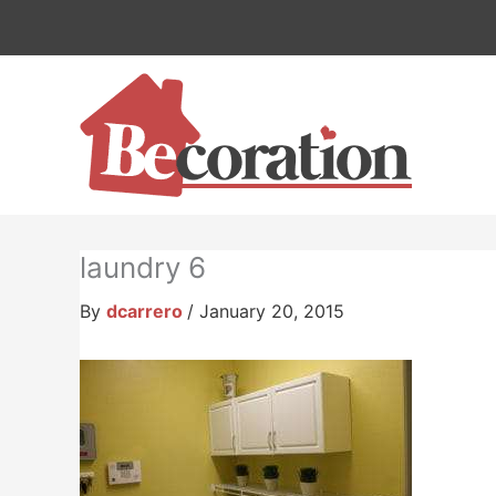
Skip
to
content
laundry 6
By
dcarrero
/
January 20, 2015