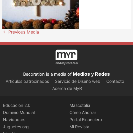
←
Previous Media
Medios y Redes
Becoration is a media of
Artículos patrocinados
Servicio de Diseño web
Contacto
Acerca de MyR
Educación 2.0
Mascotalia
Dominio Mundial
Cómo Ahorrar
Navidad.es
Portal Financiero
Juguetes.org
Mi Revista